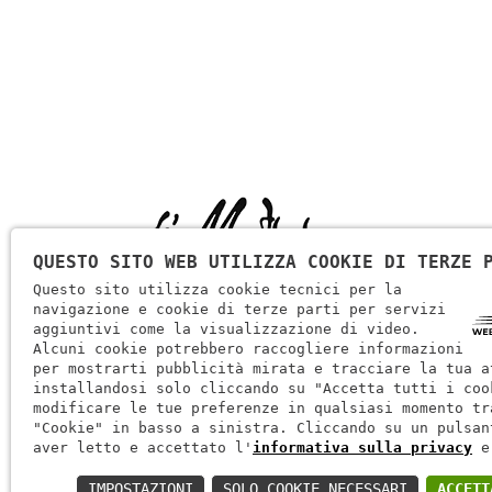
QUESTO SITO WEB UTILIZZA COOKIE DI TERZE 
Questo sito utilizza cookie tecnici per la
navigazione e cookie di terze parti per servizi
aggiuntivi come la visualizzazione di video.
Alcuni cookie potrebbero raccogliere informazioni
: LABORATORIO ORAFO Via Goffredo Mameli 12 /A Borg
per mostrarti pubblicità mirata e tracciare la tua a
Trento
installandosi solo cliccando su "Accetta tutti i coo
modificare le tue preferenze in qualsiasi momento tr
:
+39 045 914182
WhatsApp 3473747826
"Cookie" in basso a sinistra. Cliccando su un pulsan
aver letto e accettato l'
informativa sulla privacy
e
:
info@demartinigioielli.it
IMPOSTAZIONI
SOLO COOKIE NECESSARI
ACCETT