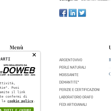
Menù
×
PARTI
Home
ARGENTOVIVO
Chi siamo
PERLE NATURALI
Blog
MOISSANITE
o
Contatti
DEMANTITE°
ttività,
kie". Puoi
PERIZIE E CERTIFICAZIONI
amite il link
te confermi di
LABORATORIO ORAFO
 la
cookie policy
.
FEDI ARTIGIANALI
A TUTTI E CHIUDI