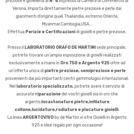
preziose e gioielleria al
N° 411
presso la Camera di Commercio di
Verona. Importa direttamente pietre preziose e perle dai
giacimenti d’origine quali Thailandia, estremo Oriente,
Myanmar,Cambogia,USA…
Effettua
Perizie e Certificazioni
di gioielli e pietre preziose.
Presso il
LABORATORIO ORAFO DE MARTINI
sede principale,
potrete trovare un'ampia esposizione di gioielli realizzati
esclusivamente a mano in
Oro 750 e Argento 925
oltre ad
un'offerta unica di
pietre preziose, semipreziose e perle
provenienti dai più importanti centri gemmologici internazionali.
Nel
laboratorio specializzato,
potrete avere il servizio di
accurate
riparazione
dei vostri gioielli sia in oro che
argento,
incastonature pietre,infilature
collane,lucidature,rodiature e placature gioielli
.
La linea
ARGENTOVIVO
by de Martini vi ofre Gioielli in Argento
925 e idee regalo per ogni occasione!