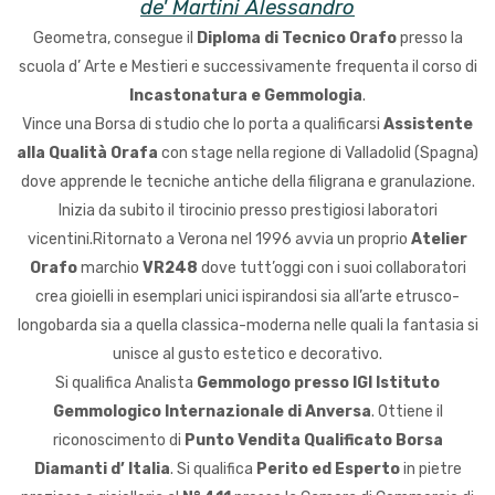
de' Martini Alessandro
Geometra, consegue il
Diploma di Tecnico Orafo
presso la
scuola d’ Arte e Mestieri e successivamente frequenta il corso di
Incastonatura e Gemmologia
.
Vince una Borsa di studio che lo porta a qualificarsi
Assistente
alla Qualità Orafa
con stage nella regione di Valladolid (Spagna)
dove apprende le tecniche antiche della filigrana e granulazione.
Inizia da subito il tirocinio presso prestigiosi laboratori
vicentini.Ritornato a Verona nel 1996 avvia un proprio
Atelier
Orafo
marchio
VR248
dove tutt’oggi con i suoi collaboratori
crea gioielli in esemplari unici ispirandosi sia all’arte etrusco-
longobarda sia a quella classica-moderna nelle quali la fantasia si
unisce al gusto estetico e decorativo.
Si qualifica Analista
Gemmologo presso
IGI
Istituto
Gemmologico Internazionale di Anversa
. Ottiene il
riconoscimento di
Punto Vendita Qualificato Borsa
Diamanti d’ Italia
. Si qualifica
Perito ed Esperto
in pietre