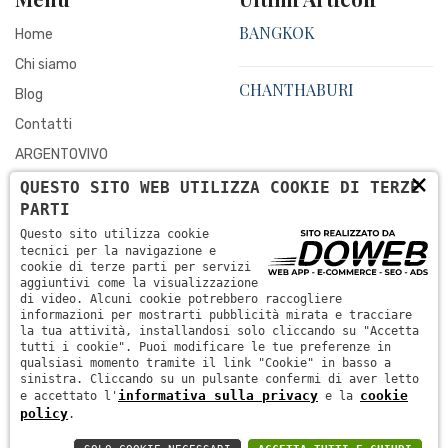
BANGKOK
Home
Chi siamo
CHANTHABURI
Blog
Contatti
ARGENTOVIVO
×
PERLE NATURALI
QUESTO SITO WEB UTILIZZA COOKIE DI TERZE
PARTI
MOISSANITE
Questo sito utilizza cookie
DEMANTITE°
tecnici per la navigazione e
cookie di terze parti per servizi
PERIZIE E CERTIFICAZIONI
aggiuntivi come la visualizzazione
di video. Alcuni cookie potrebbero raccogliere
LABORATORIO ORAFO
informazioni per mostrarti pubblicità mirata e tracciare
la tua attività, installandosi solo cliccando su "Accetta
FEDI ARTIGIANALI
tutti i cookie". Puoi modificare le tue preferenze in
qualsiasi momento tramite il link "Cookie" in basso a
sinistra. Cliccando su un pulsante confermi di aver letto
informativa sulla privacy
cookie
e accettato l'
e la
De Martini Gioielli
-
Informativa Sulla Privacy
-
Realizzazione Siti
policy
.
Web