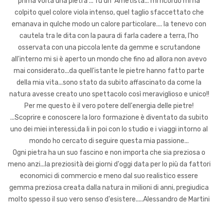
prima volta una pietra ... fu un' Ametista... mi ricordo mi ha
colpito quel colore viola intenso, quel taglio sfaccettato che
emanava in qulche modo un calore particolare.... la tenevo con
cautela tra le dita con la paura di farla cadere a terra, l'ho
osservata con una piccola lente da gemme e scrutandone
all'interno mi si è aperto un mondo che fino ad allora non avevo
mai considerato...da quell'istante le pietre hanno fatto parte
della mia vita...sono stato da subito affascinato da come la
natura avesse creato uno spettacolo così meraviglioso e unico!!
Per me questo è il vero potere dell'energia delle pietre!
...Scoprire e conoscere la loro formazione è diventato da subito
uno dei miei interessi,da li in poi con lo studio e i viaggi intorno al
mondo ho cercato di seguire questa mia passione...
Ogni pietra ha un suo fascino e non importa che sia preziosa o
meno anzi...la preziosità dei giorni d'oggi data per lo più da fattori
economici di commercio e meno dal suo realistico essere
gemma preziosa creata dalla natura in milioni di anni, pregiudica
molto spesso il suo vero senso d'esistere.....Alessandro de Martini