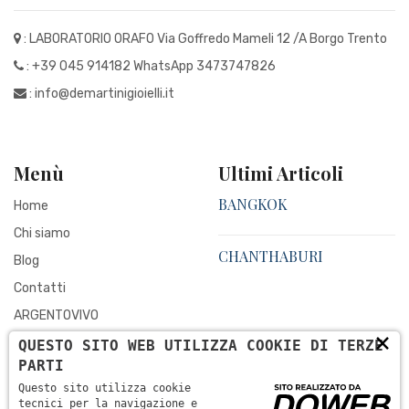
: LABORATORIO ORAFO Via Goffredo Mameli 12 /A Borgo Trento
:
+39 045 914182
WhatsApp 3473747826
:
info@demartinigioielli.it
Menù
Ultimi Articoli
BANGKOK
Home
Chi siamo
CHANTHABURI
Blog
Contatti
ARGENTOVIVO
×
PERLE NATURALI
QUESTO SITO WEB UTILIZZA COOKIE DI TERZE
PARTI
MOISSANITE
Questo sito utilizza cookie
DEMANTITE°
tecnici per la navigazione e